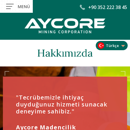
+90 352 222 38 45
Türkçe
Hakkımızda
"Tecrübemizle ihtiyaç
duyduğunuz hizmeti sunacak
deneyime sahibiz."
Aycore Madencilik